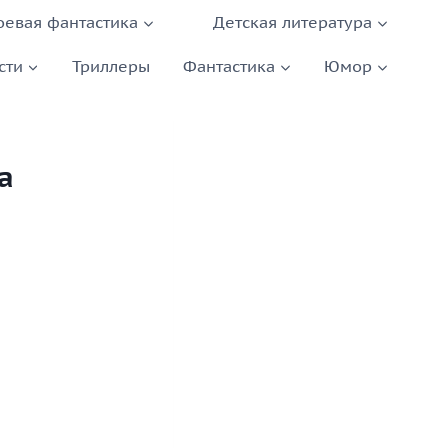
оевая фантастика
Детская литература
сти
Триллеры
Фантастика
Юмор
а