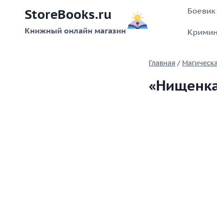
Перейти
Боевик
StoreBooks.ru
к
содержимому
Книжный онлайн магазин
Кримин
Главная
/
Магическ
«Нищенка