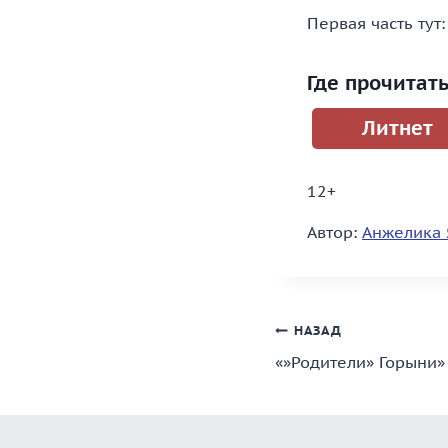
Первая часть тут: 
Где прочитат
Литнет
12+
Автор:
Анжелика 
Навигация
НАЗАД
«»Родители» Горыни»
по
записям