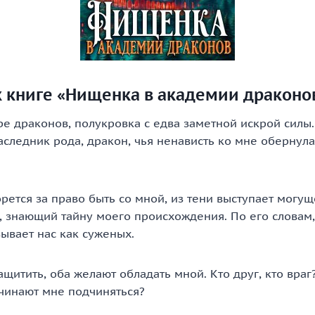
к книге «Нищенка в академии драконо
е драконов, полукровка с едва заметной искрой силы
следник рода, дракон, чья ненависть ко мне оберну
рется за право быть со мной, из тени выступает могу
, знающий тайну моего происхождения. По его словам
ывает нас как суженых.
ащитить, оба желают обладать мной. Кто друг, кто враг
ачинают мне подчиняться?