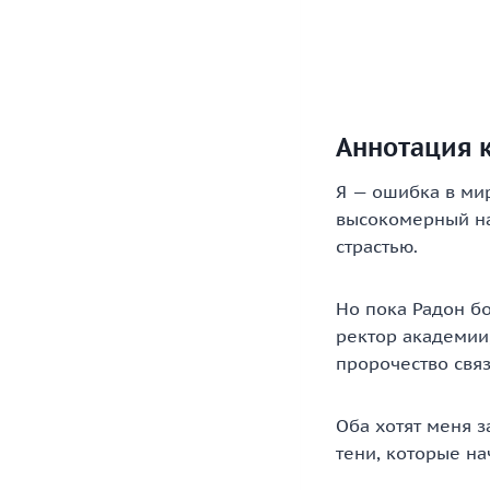
Аннотация 
Я — ошибка в мир
высокомерный на
страстью.
Но пока Радон бо
ректор академии
пророчество связ
Оба хотят меня з
тени, которые н