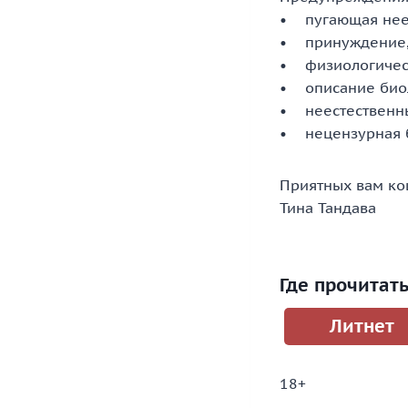
• пугающая неес
• принуждение
• физиологичес
• описание биол
• неестественн
• нецензурная 
Приятных вам к
Тина Тандава
Где прочитат
Литнет
18+