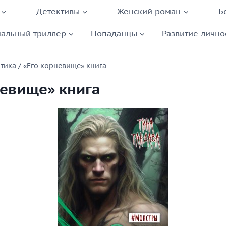
Детективы
Женский роман
Б
альный триллер
Попаданцы
Развитие лично
тика
/
«Его корневище» книга
невище» книга