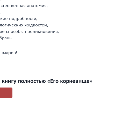
тественная анатомия,
,
кие подробности,
огических жидкостей,
ые способы проникновения,
брань
ошмаров!
ь книгу полностью «Его корневище»