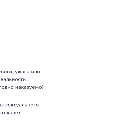
воги, ужаса или
реальности
ловно наказуемо!
ны сексуального
то хочет