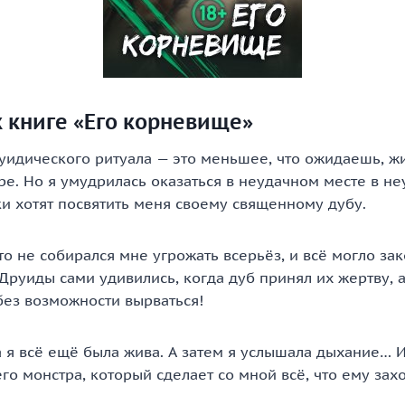
 книге «Его корневище»
уидического ритуала — это меньшее, что ожидаешь, ж
е. Но я умудрилась оказаться в неудачном месте в н
и хотят посвятить меня своему священному дубу.
то не собирался мне угрожать всерьёз, и всё могло зак
Друиды сами удивились, когда дуб принял их жертву, а
без возможности вырваться!
 я всё ещё была жива. А затем я услышала дыхание… И 
го монстра, который сделает со мной всё, что ему захо