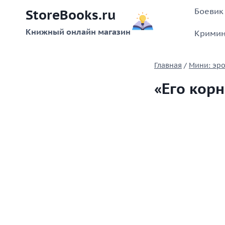
Перейти
Боевик
StoreBooks.ru
к
содержимому
Книжный онлайн магазин
Кримин
Главная
/
Мини: эро
«Его кор