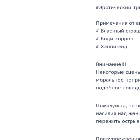
#Эротический_тр
Примечания от а
# Властный стра
# Боди-хоррор
# Хэппи-энд
Внимание!!!
Некоторые сцены
моральное непри
подобное поведе
Пожалуйста, не ч
насилия над женщ
пережить острые
Предупреждения