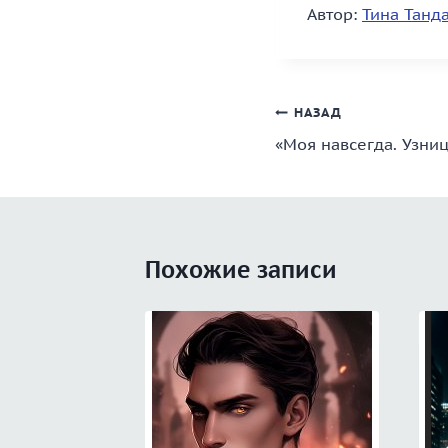
Автор:
Тина Танд
Навигация
НАЗАД
«Моя навсегда. Узниц
по
записям
Похожие записи