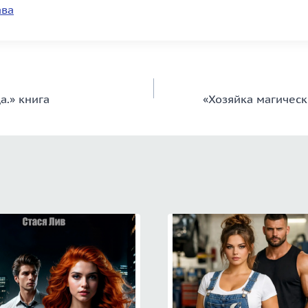
ава
а.» книга
«Хозяйка магичес