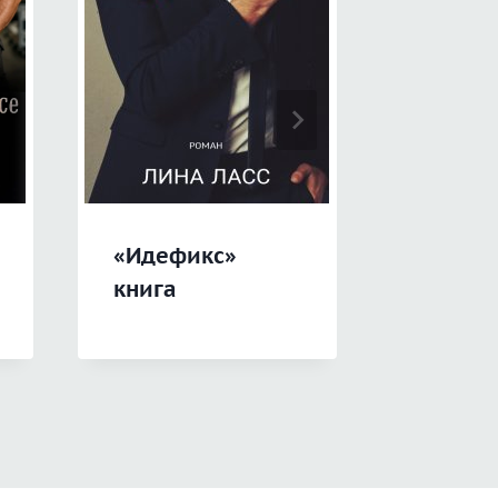
«Идефикс»
«Там, 
книга
Нет» к