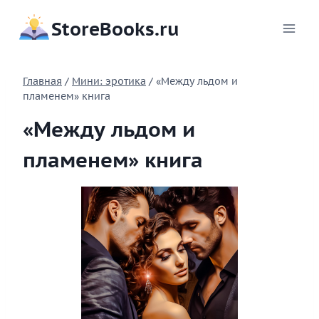
Перейти
StoreBooks.ru
к
содержимому
Главная
/
Мини: эротика
/
«Между льдом и
пламенем» книга
«Между льдом и
пламенем» книга