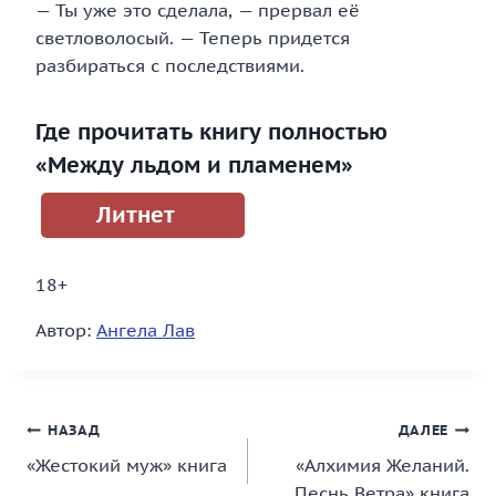
— Ты уже это сделала, — прервал её
светловолосый. — Теперь придется
разбираться с последствиями.
Где прочитать книгу полностью
«Между льдом и пламенем»
Литнет
18+
Автор:
Ангела Лав
Навигация
НАЗАД
ДАЛЕЕ
«Жестокий муж» книга
«Алхимия Желаний.
по
Песнь Ветра» книга