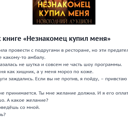
к книге «Незнакомец купил меня»
ила провести с подругами в ресторане, но эти предат
е какому-то амбалу.
казалась не шутка и совсем не часть шоу программы.
ня как хищник, а у меня мороз по коже.
ги заждались. Если вы не против, я пойду, – привстаю 
не принимается. Ты мне желание должна. И я его оплат
шо. А какое желание?
оведёшь со мной.
чь?