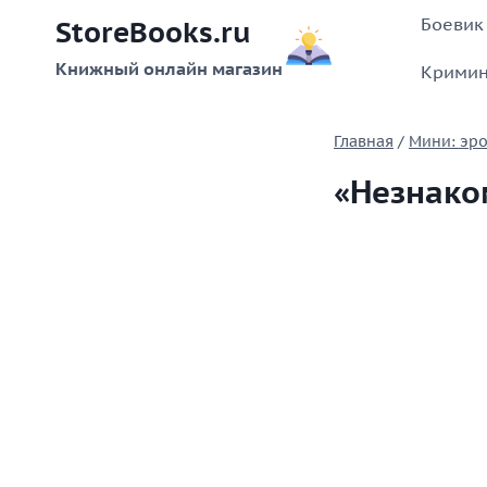
Перейти
Боевик
StoreBooks.ru
к
содержимому
Книжный онлайн магазин
Кримин
Главная
/
Мини: эро
«Незнако