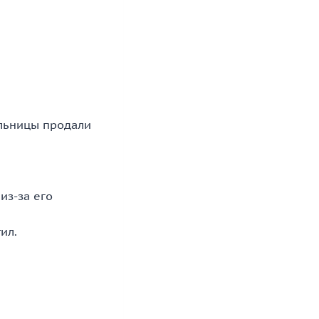
ельницы продали
из-за его
ил.