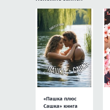
«Пашка плюс
Сашка» книга