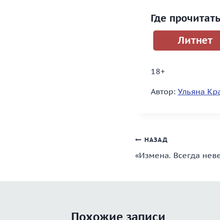
Где прочитат
Литнет
18+
Автор:
Ульяна Кр
Навигация
НАЗАД
«Измена. Всегда нев
по
записям
Похожие записи