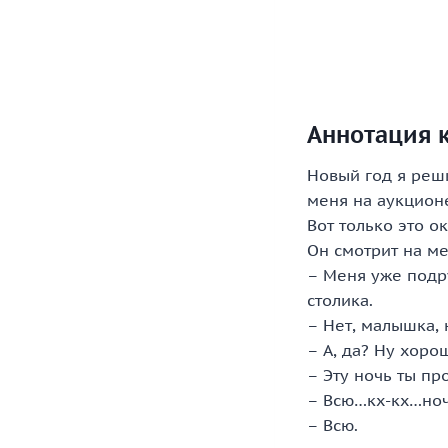
Аннотация 
Новый год я реш
меня на аукцион
Вот только это о
Он смотрит на ме
– Меня уже подру
столика.
– Нет, малышка, 
– А, да? Ну хоро
– Эту ночь ты пр
– Всю…кх-кх…но
– Всю.