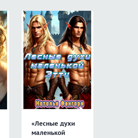
«Лесные духи
«Двой
маленькой
обман