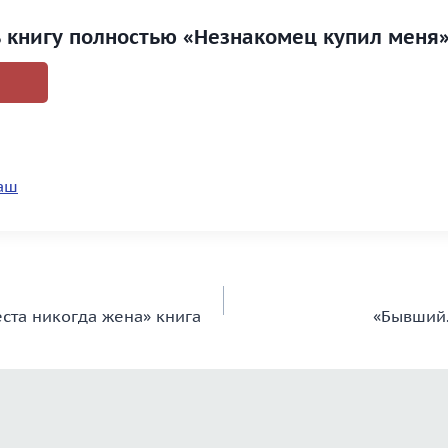
ь книгу полностью «Незнакомец купил меня
аш
еста никогда жена» книга
«Бывший.