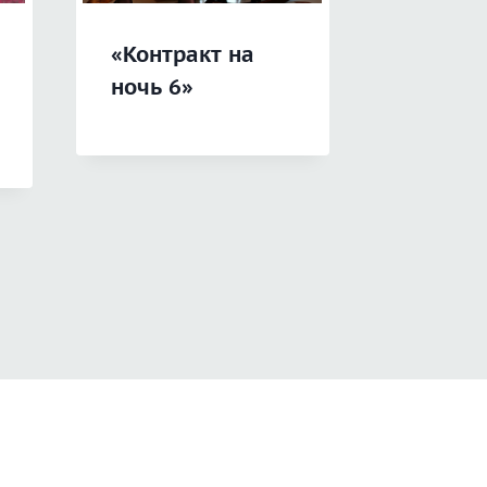
«Контракт на
«Неви
ночь 6»
Мальви
хозяин
книга