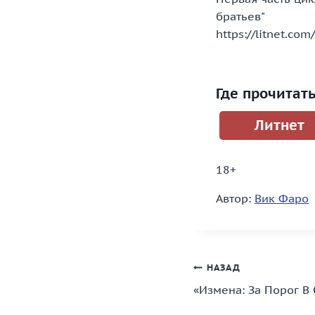
братьев"
https://litnet.com
Где прочитат
Литнет
18+
Автор:
Вик Фаро
Навигация
НАЗАД
«Измена: За Порог В
по