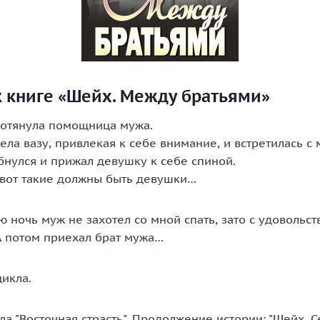
к книге «Шейх. Между братьями»
отянула помощница мужа.
дела вазу, привлекая к себе внимание, и встретилась с
бнулся и прижал девушку к себе спиной.
 вот такие должны быть девушки…
 ночь муж не захотел со мной спать, зато с удовольс
А потом приехал брат мужа…
икла.
ла "Восточная страсть". Продолжение истории: "Шейх. С