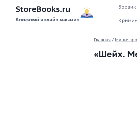
Перейти
Боевик
StoreBooks.ru
к
содержимому
Книжный онлайн магазин
Кримин
Главная
/
Мини: эро
«Шейх. М