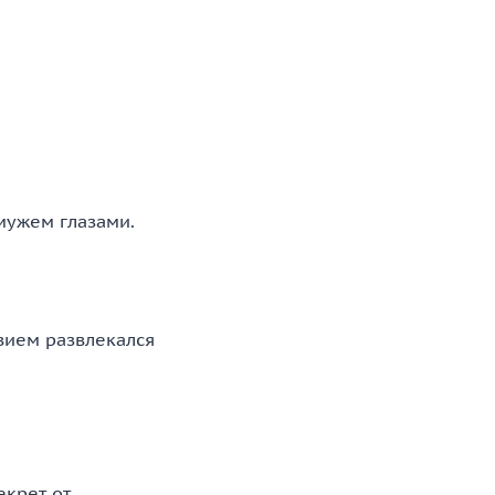
 мужем глазами.
твием развлекался
екрет от