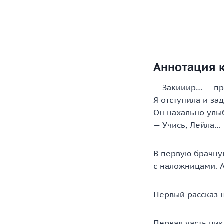
Аннотация 
— Закииир… — пр
Я отступила и за
Он нахально улы
— Учись, Лейла…
В первую брачную
с наложницами. 
Первый рассказ ц
Первая часть цик