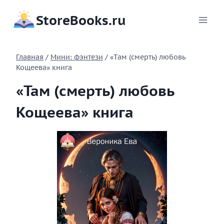
Перейти
StoreBooks.ru
к
содержимому
Главная
/
Мини: фэнтези
/
«Там (смерть) любовь
Кощеева» книга
«Там (смерть) любовь
Кощеева» книга