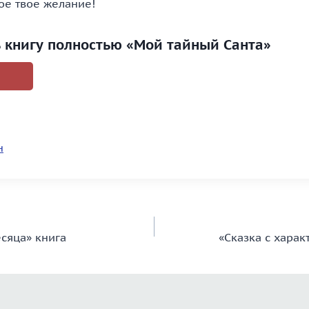
ое твое желание!
ь книгу полностью «Мой тайный Санта»
н
есяца» книга
«Сказка с харак