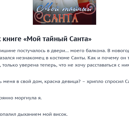
 книге «Мой тайный Санта»
 тишине постучалось в двери… моего балкона. В новог
зался незнакомец в костюме Санты. Как и почему он т
 только уверена теперь, что не хочу расставаться с ни
ь меня в свой дом, красна девица? – хрипло спросил С
рянно моргнула я.
 опалил дыханием мой висок.