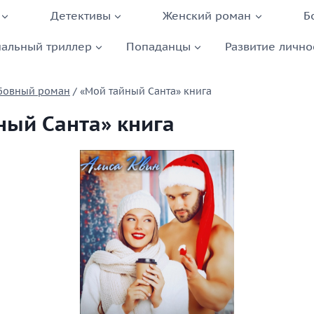
Детективы
Женский роман
Б
альный триллер
Попаданцы
Развитие лично
бовный роман
/
«Мой тайный Санта» книга
ный Санта» книга