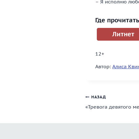
– Я исполню люб
Где прочитат
Литнет
12+
Автор:
Алиса Кви
Навигация
НАЗАД
«Тревога девятого м
по
записям