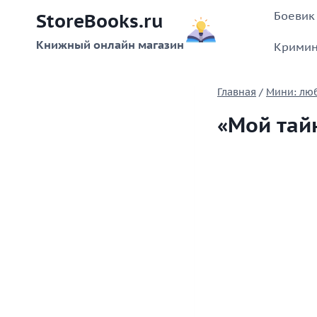
Перейти
Боевик
StoreBooks.ru
к
содержимому
Книжный онлайн магазин
Кримин
Главная
/
Мини: лю
«Мой тай