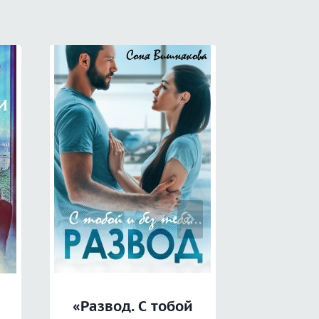
«Развод. С тобой
«Вечер