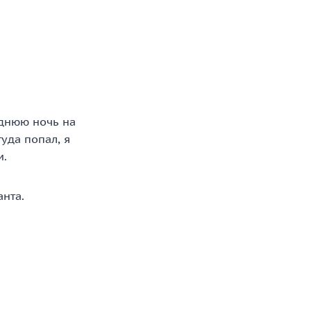
однюю ночь на
уда попал, я
м.
анта.