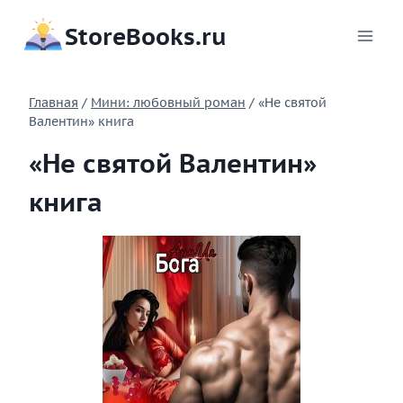
Перейти
StoreBooks.ru
к
содержимому
Главная
/
Мини: любовный роман
/
«Не святой
Валентин» книга
«Не святой Валентин»
книга