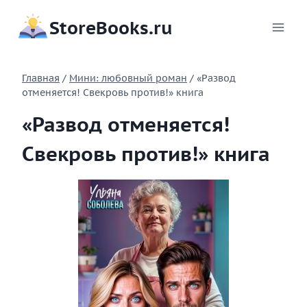
Перейти
StoreBooks.ru
к
содержимому
Главная
/
Мини: любовный роман
/
«Развод
отменяется! Свекровь против!» книга
«Развод отменяется!
Свекровь против!» книга