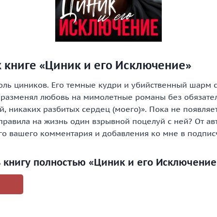
 книге «Циник и его Исключение»
оль циников. Его темные кудри и убийственный шарм 
 разменял любовь на мимолетные романы без обязатель
, никаких разбитых сердец (моего)». Пока не появляе
правила на жизнь один взрывной поцелуй с ней? От ав
ого вашего комментария и добавления ко мне в подпис
ь книгу полностью «Циник и его Исключение