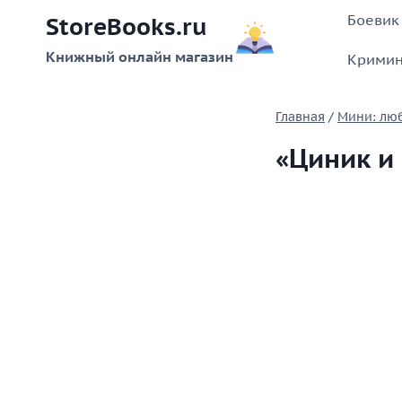
Перейти
Боевик
StoreBooks.ru
к
содержимому
Книжный онлайн магазин
Кримин
Главная
/
Мини: лю
«Циник и