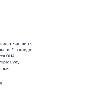
сводят женщин с
ств. Его кредо:
тся ОНА.
тора: Буду
чики
»