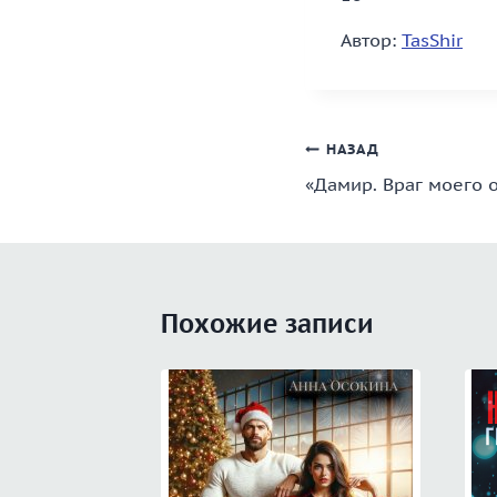
Автор:
TasShir
Навигация
НАЗАД
«Дамир. Враг моего о
по
записям
Похожие записи