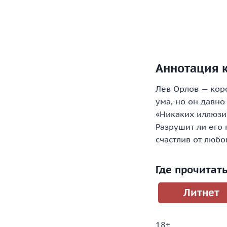
Аннотация к
Лев Орлов — кор
ума, но он давно
«Никаких иллюзий
Разрушит ли его 
счастлив от люб
Где прочитат
Литнет
18+