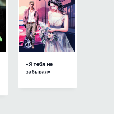
«Я тебя не
«Любов
забывал»
ёлку. Б
подаро