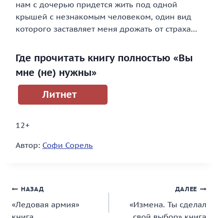
нам с дочерью придется жить под одной
крышей с незнакомым человеком, один вид
которого заставляет меня дрожать от страха…
Где прочитать книгу полностью «Вы
мне (не) нужны»
Литнет
12+
Автор:
Софи Сорель
Навигация
НАЗАД
ДАЛЕЕ
«Ледовая армия»
«Измена. Ты сделал
по
книга
свой выбор» книга