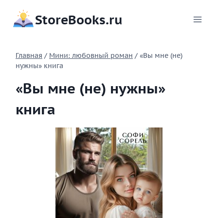
Перейти
StoreBooks.ru
к
содержимому
Главная
/
Мини: любовный роман
/
«Вы мне (не)
нужны» книга
«Вы мне (не) нужны»
книга