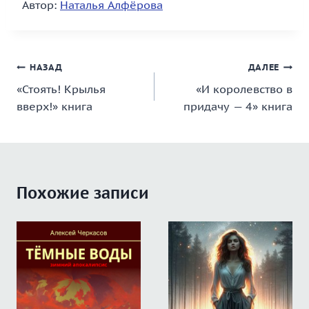
Автор:
Наталья Алфёрова
Навигация
НАЗАД
ДАЛЕЕ
«Стоять! Крылья
«И королевство в
по
вверх!» книга
придачу — 4» книга
записям
Похожие записи