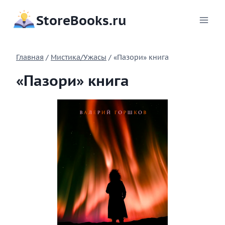
Перейти
StoreBooks.ru
к
содержимому
Главная
/
Мистика/Ужасы
/
«Пазори» книга
«Пазори» книга