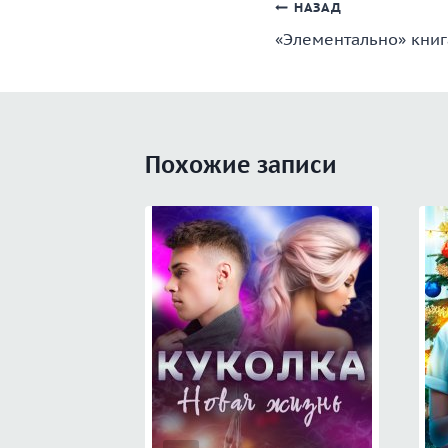
Навигация
НАЗАД
«Элементально» книг
по
записям
Похожие записи