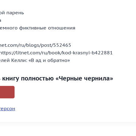
ой парень
а
немного фиктивные отношения
itnet.com/ru/blogs/post/552465
ttps://litnet.com/ru/book/kod-krasnyi-b422881
лей Келли: «В ад и обратно»
ь книгу полностью «Черные чернила»
терсон