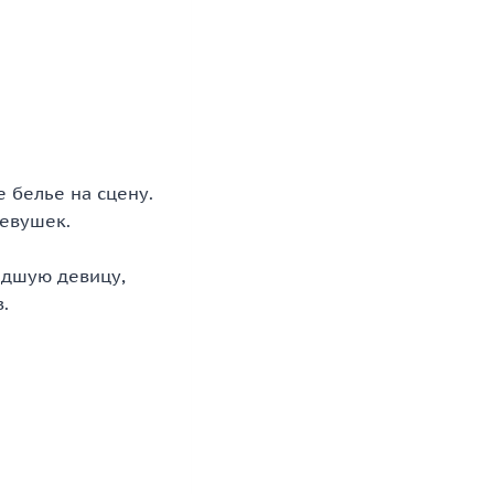
е белье на сцену.
девушек.
шедшую девицу,
.