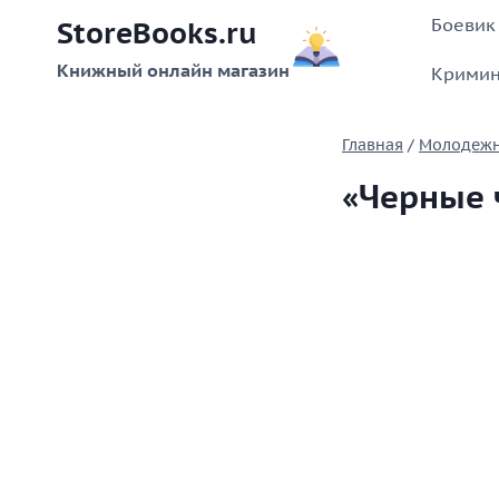
Перейти
Боевик
StoreBooks.ru
к
содержимому
Книжный онлайн магазин
Кримин
Главная
/
Молодежн
«Черные 