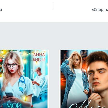
а
«Спор н