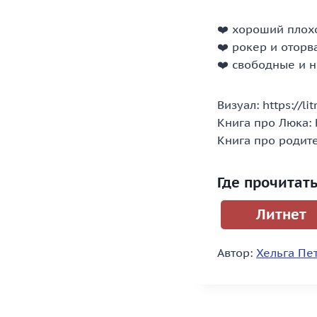
❤️ хороший плох
❤️ рокер и оторв
❤️ свободные и 
Визуал: https://l
Книга про Люка: h
Книга про родите
Где прочитат
Литнет
Автор:
Хельга Пе