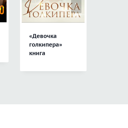
«Девочка
«Вмест
голкипера»
можно»
книга