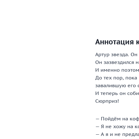
Аннотация 
Артур звезда. Он
Он зазвездился н
И именно поэтому
До тех пор, пока
завалившую его 
И теперь он соби
Сюрприз!
— Пойдём на коф
— Я не хожу на к
— А я и не пред