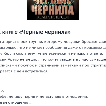
к книге «Черные чернила»
 гитарист в рок-группе, которому девушки бросают сво
астолько, что не читает сообщения даже от красивых 
 Келли слала ему тупые эсэмэски и не ждала ответа.
 сам Артур не решил, что хочет увидеть в лицо сумас
списками покупок и странными заметками про стриптиз
рается с ней встретиться.
е.
офе, не ищу парня и не вступаю в отношения.
лагал отношения…