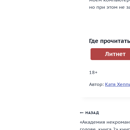
но при этом не 
Где прочитат
Литнет
18+
Автор:
Катя Хепп
Навигация
НАЗАД
«Академия некроман
по
голове. книга 2» кни