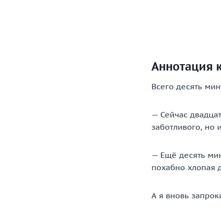
Аннотация 
Всего десять мин
— Сейчас двадцат
заботливого, но 
— Ещё десять мин
похабно хлопая 
А я вновь запрок