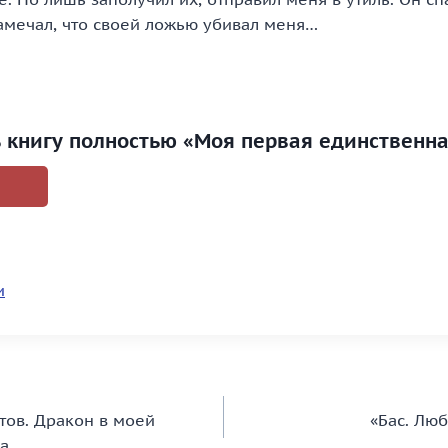
замечал, что своей ложью убивал меня…
ь книгу полностью «Моя первая единственн
и
тов. Дракон в моей
«Бас. Лю
га