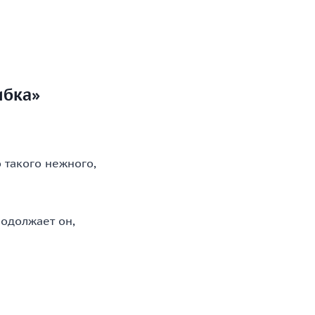
ибка»
о такого нежного,
родолжает он,