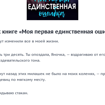
к книге «Моя первая единственная ош
ут изменили все в моей жизни.
ь три десять. Ты опоздала, Яночка, — вздрагиваю от ег
издевательского тона.
ут назад этих милашек не было на моих коленях, — п
девиц по мягкому месту.
идываю стакан.