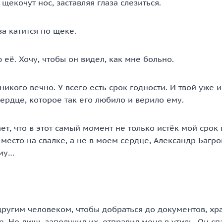
щекочут нос, заставляя глаза слезиться.
за катится по щеке.
 её. Хочу, чтобы он видел, как мне больно.
никого вечно. У всего есть срок годности. И твой уже и
ердце, которое так его любило и верило ему.
ет, что в этот самый момент не только истёк мой срок 
место на свалке, а не в моем сердце, Александр Багров
ему…
другим человеком, чтобы добраться до документов, хр
 Но лишь заполучил их, отправил меня в утиль. Он спа