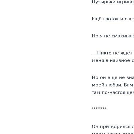
Пузырьки игриво 
Ещё глоток и сле
Но я не смахиваю
— Никто не ждёт 
меня в наивное с
Но он еще не зна
моей любви. Вам 
там по-настоящ
********
Он притворился 
моем компьютере.