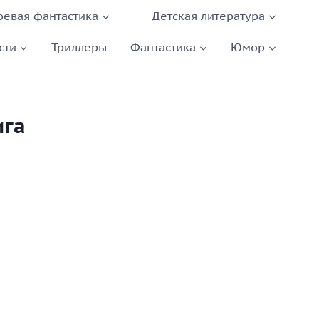
оевая фантастика
Детская литература
сти
Триллеры
Фантастика
Юмор
ига