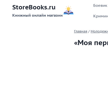
Перейти
Боевик
StoreBooks.ru
к
содержимому
Книжный онлайн магазин
Кримин
Главная
/
Молодежн
«Моя пер