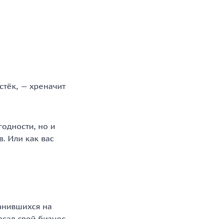
стёк, — хреначит
годности, но и
. Или как вас
анившихся на
сал свой бизнес,