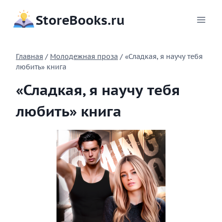
Перейти
StoreBooks.ru
к
содержимому
Главная
/
Молодежная проза
/
«Сладкая, я научу тебя
любить» книга
«Сладкая, я научу тебя
любить» книга