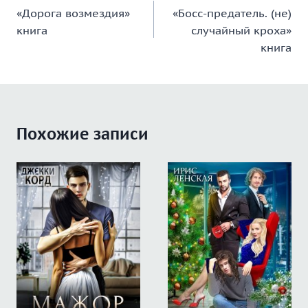
«Дорога возмездия»
«Босс-предатель. (не)
по
книга
случайный кроха»
записям
книга
Похожие записи