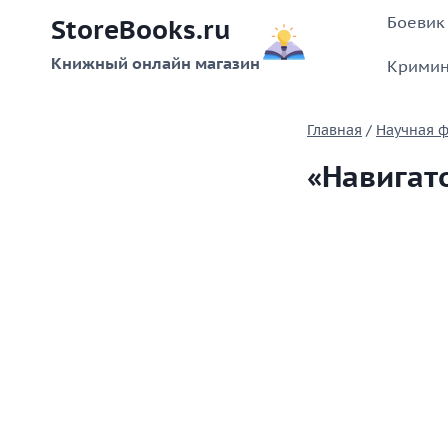
Перейти
Боевик
StoreBooks.ru
к
содержимому
Книжный онлайн магазин
Кримин
Главная
/
Научная ф
«Навигат