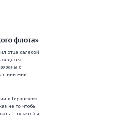
кого флота»
вил отца калекой
 ведется
связаны с
о с ней мне
гии в Гиранском
аз не то чтобы
вать! Только бы