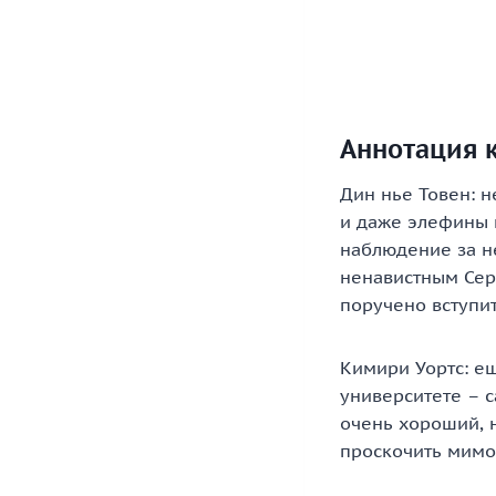
Аннотация 
Дин нье Товен: н
и даже элефины н
наблюдение за не
ненавистным Сер
поручено вступи
Кимири Уортс: ещ
университете – 
очень хороший, н
проскочить мимо