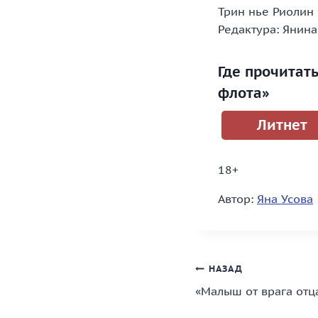
Трин нье Риолин 
Редактура: Янин
Где прочитат
флота»
Литнет
18+
Автор:
Яна Усова
Навигация
НАЗАД
«Малыш от врага отц
по