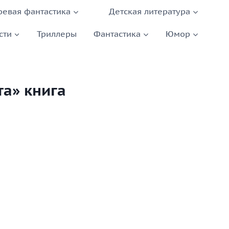
оевая фантастика
Детская литература
сти
Триллеры
Фантастика
Юмор
а» книга