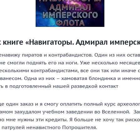
к книге «Навигаторы. Адмирал имперс
енавижу пиратов и контрабандистов. Один из них оста
е смогли поднять его на ноги. Уже несколько месяцев
сколькими контрабандистами, все они так или иначе 
ванесом. Одна из них – хамоватая блондинка и именн
ть в подготовленный нашей разведкой контакт
е один заказ и я смогу оплатить полный курс археоло
самом захудалом учебном заведении во Вселенной. Зак
о мне нужны эти кредиты. Я больше не хочу так риско
 патрулей ненавистного Потрошителя.