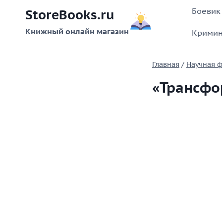
Перейти
Боевик
StoreBooks.ru
к
содержимому
Книжный онлайн магазин
Кримин
Главная
/
Научная ф
«Трансфо