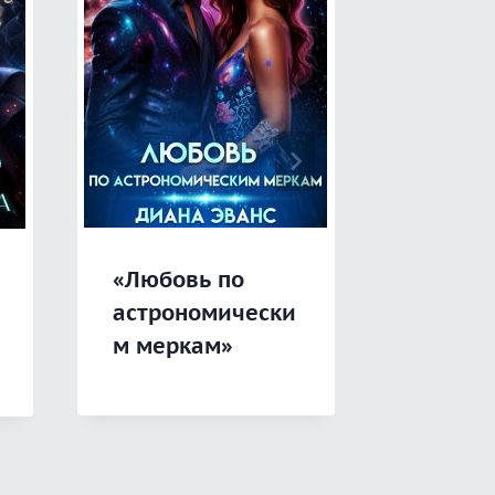
«Любовь по
«Грани
астрономически
будуще
м меркам»
Игры ж