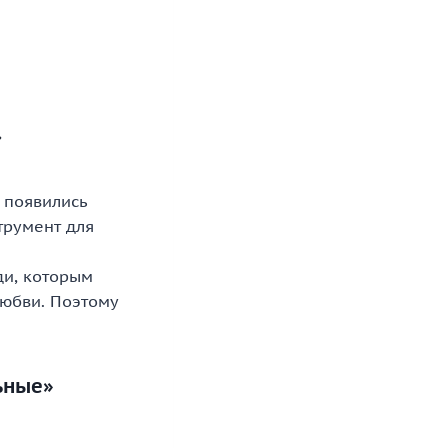
»
и появились
трумент для
ди, которым
любви. Поэтому
ьные»