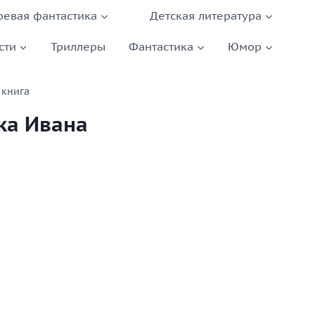
оевая фантастика
Детская литература
сти
Триллеры
Фантастика
Юмор
 книга
ка Ивана