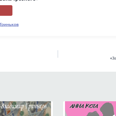
Гриньков
«З