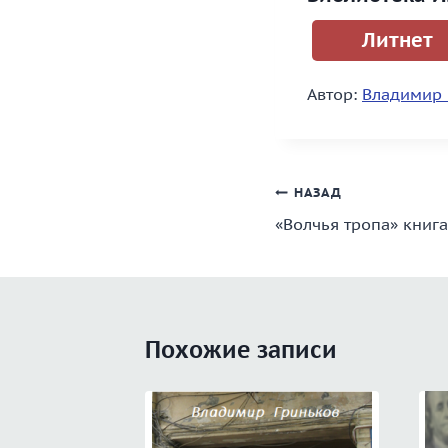
Литнет
Автор:
Владимир 
Навигация
НАЗАД
«Волчья тропа» книга
по
записям
Похожие записи