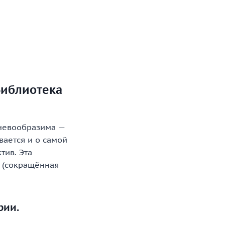
Библиотека
 невообразима —
вается и о самой
тив. Эта
 (сокращённая
рии.