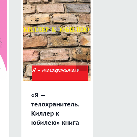
«От Ал
«Я —
Хоббит
телохранитель.
Киллер к
юбилею» книга