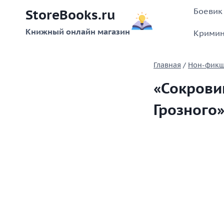
Перейти
Боевик
StoreBooks.ru
к
содержимому
Книжный онлайн магазин
Кримин
Главная
/
Нон-фик
«Сокрови
Грозного»