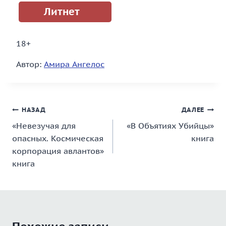
Литнет
18+
Автор:
Амира Ангелос
Навигация
НАЗАД
ДАЛЕЕ
«Невезучая для
«В Объятиях Убийцы»
по
опасных. Космическая
книга
записям
корпорация авлантов»
книга