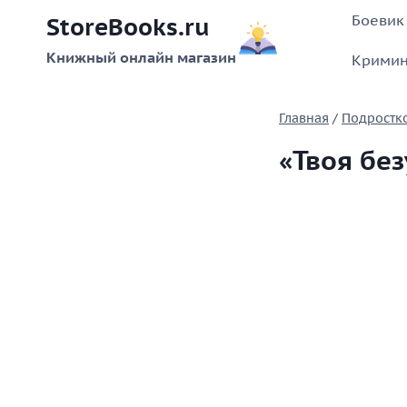
Перейти
Боевик
StoreBooks.ru
к
содержимому
Книжный онлайн магазин
Кримин
Главная
/
Подростк
«Твоя бе