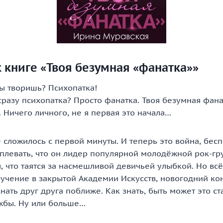
 книге «Твоя безумная «фанатка»»
ты творишь? Психопатка!
разу психопатка? Просто фанатка. Твоя безумная фанат
 Ничего личного, не я первая это начала…
 сложилось с первой минуты. И теперь это война, бес
плевать, что он лидер популярной молодёжной рок-гр
, что таятся за насмешливой девичьей улыбкой. Но всё
бучение в закрытой Академии Искусств, новогодний к
нать друг друга поближе. Как знать, быть может это с
жбы. Ну или больше…