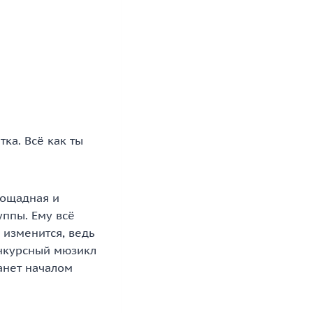
ка. Всё как ты
пощадная и
уппы. Ему всё
 изменится, ведь
онкурсный мюзикл
танет началом