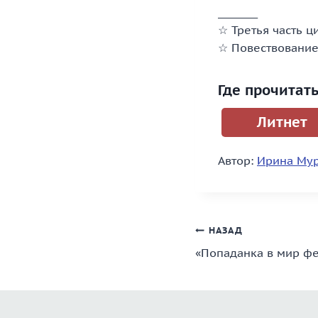
________
☆ Третья часть ц
☆ Повествование 
Где прочитат
Литнет
Автор:
Ирина Мур
Навигация
НАЗАД
«Попаданка в мир фе
по
записям