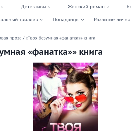
Детективы
Женский роман
Б
альный триллер
Попаданцы
Развитие лично
овая проза
/
«Твоя безумная «фанатка»» книга
зумная «фанатка»» книга