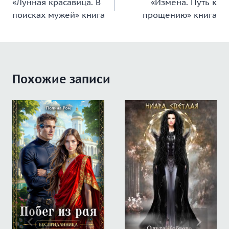
«Лунная красавица. В
«Измена. Путь к
по
поисках мужей» книга
прощению» книга
записям
Похожие записи