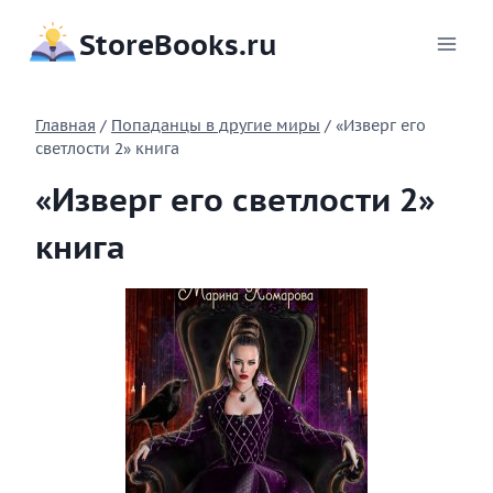
Перейти
StoreBooks.ru
к
содержимому
Главная
/
Попаданцы в другие миры
/
«Изверг его
светлости 2» книга
«Изверг его светлости 2»
книга