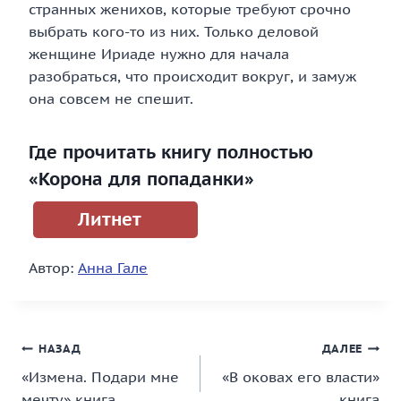
странных женихов, которые требуют срочно
выбрать кого-то из них. Только деловой
женщине Ириаде нужно для начала
разобраться, что происходит вокруг, и замуж
она совсем не спешит.
Где прочитать книгу полностью
«Корона для попаданки»
Литнет
Автор:
Анна Гале
Навигация
НАЗАД
ДАЛЕЕ
«Измена. Подари мне
«В оковах его власти»
по
мечту» книга
книга