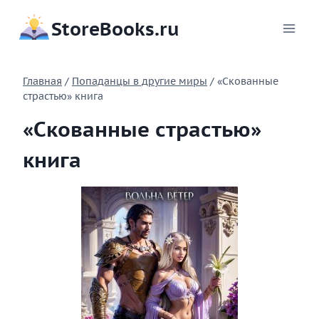
Перейти
StoreBooks.ru
к
содержимому
Главная
/
Попаданцы в другие миры
/
«Скованные
страстью» книга
«Скованные страстью»
книга