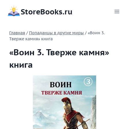
Перейти
StoreBooks.ru
к
содержимому
Главная
/
Попаданцы в другие миры
/
«Воин 3.
Тверже камня» книга
«Воин 3. Тверже камня»
книга