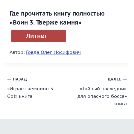
Где прочитать книгу полностью
«Воин 3. Тверже камня»
Литнет
Автор:
Говда Олег Иосифович
Навигация
НАЗАД
ДАЛЕЕ
«Играет чемпион 3.
«Тайный наследник
по
Go!» книга
для опасного босса»
записям
книга