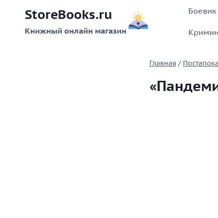
Перейти
Боевик
StoreBooks.ru
к
содержимому
Книжный онлайн магазин
Кримин
Главная
/
Постапок
«Пандеми