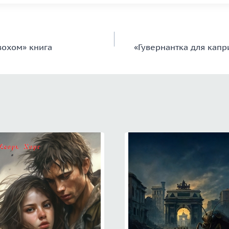
вохом» книга
«Гувернантка для капр