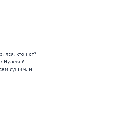
ился, кто нет?
в Нулевой
сем сущим. И