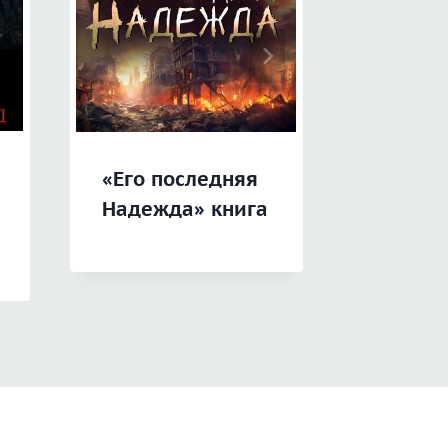
«Изоли
«Его последняя
Невоз
Надежда» книга
»