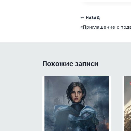
Навигация
НАЗАД
«Приглашение с под
по
записям
Похожие записи