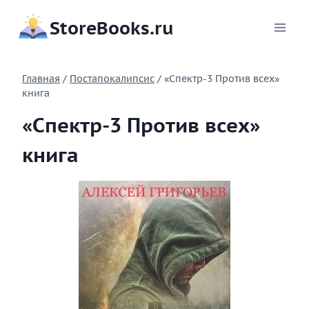
Перейти
StoreBooks.ru
к
содержимому
Главная
/
Постапокалипсис
/
«Спектр-3 Против всех»
книга
«Спектр-3 Против всех»
книга