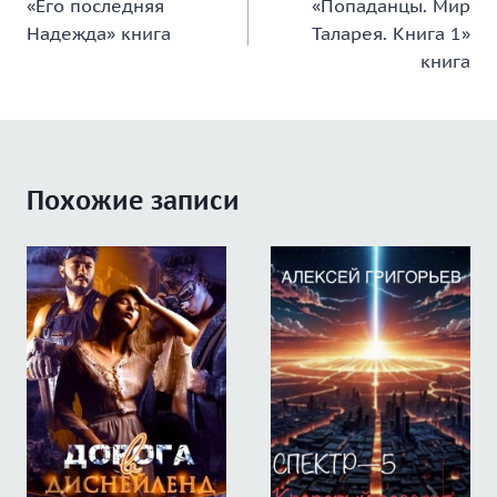
«Его последняя
«Попаданцы. Мир
по
Надежда» книга
Таларея. Книга 1»
записям
книга
Похожие записи