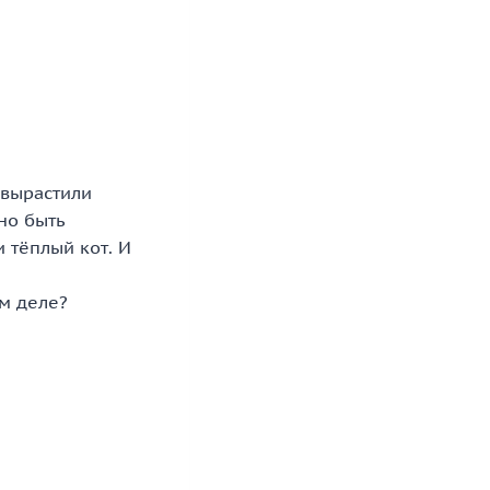
 вырастили
но быть
 тёплый кот. И
.
ом деле?