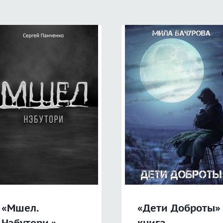
«Мшел.
«Дети Доброты»