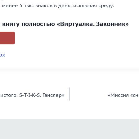
менее 5 тыс. знаков в день, исключая среду.
ь книгу полностью «Виртуалка. Законник»
ох
того. S-T-I-K-S. Ганслер»
«Миссия «с