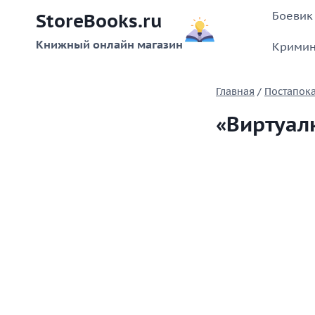
Перейти
Боевик
StoreBooks.ru
к
содержимому
Книжный онлайн магазин
Кримин
Главная
/
Постапок
«Виртуал