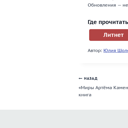
Обновления — не 
Где прочитат
Литнет
Автор:
Юлия Шол
Навигация
НАЗАД
«Миры Артёма Каменис
по
книга
записям