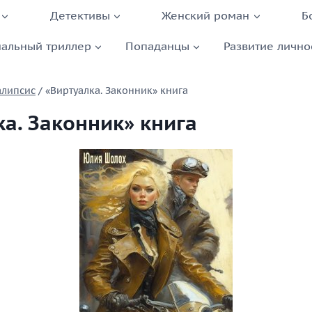
Детективы
Женский роман
Б
альный триллер
Попаданцы
Развитие лично
алипсис
/
«Виртуалка. Законник» книга
ка. Законник» книга