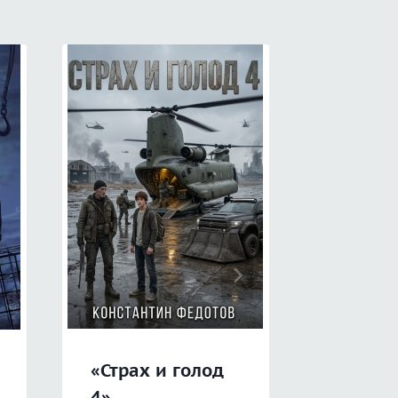
«Страх и голод
«Цвет
4»
пустын