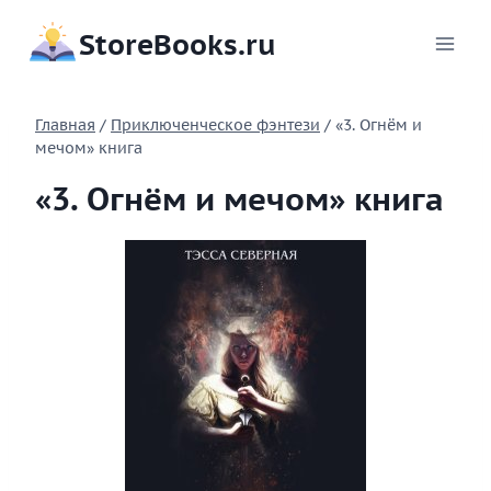
Перейти
StoreBooks.ru
к
содержимому
Главная
/
Приключенческое фэнтези
/
«3. Огнём и
мечом» книга
«3. Огнём и мечом» книга