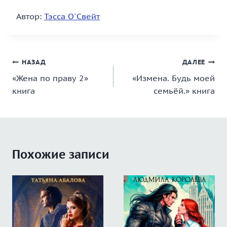
Автор:
Тэсса O`Свейт
Навигация
НАЗАД
ДАЛЕЕ
«Жена по праву 2»
«Измена. Будь моей
по
книга
семьёй.» книга
записям
Похожие записи