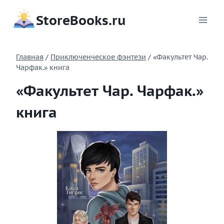
Перейти
StoreBooks.ru
к
содержимому
Главная
/
Приключенческое фэнтези
/
«Факультет Чар.
Чарфак.» книга
«Факультет Чар. Чарфак.»
книга