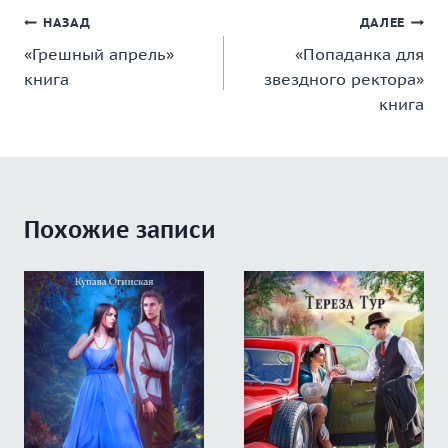
Навигация
НАЗАД
ДАЛЕЕ
«Грешный апрель»
«Попаданка для
по
книга
звездного ректора»
записям
книга
Похожие записи