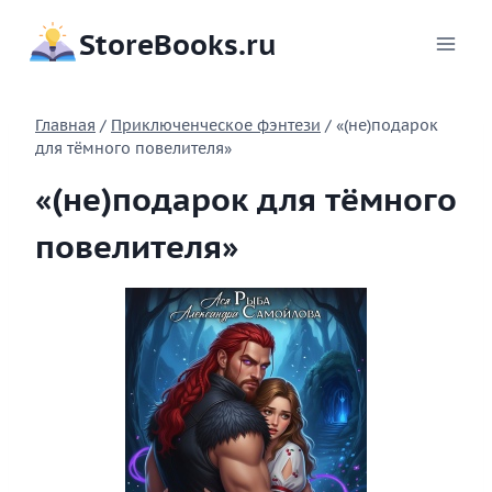
Перейти
StoreBooks.ru
к
содержимому
Главная
/
Приключенческое фэнтези
/
«(не)подарок
для тёмного повелителя»
«(не)подарок для тёмного
повелителя»