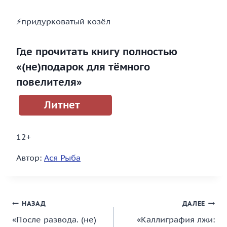
⚡придурковатый козёл
Где прочитать книгу полностью
«(не)подарок для тёмного
повелителя»
Литнет
12+
Автор:
Ася Рыба
Навигация
НАЗАД
ДАЛЕЕ
«После развода. (не)
«Каллиграфия лжи:
по