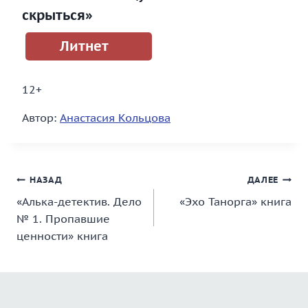
скрыться»
Литнет
12+
Автор:
Анастасия Кольцова
Навигация
НАЗАД
ДАЛЕЕ
«Алька-детектив. Дело
«Эхо Танорга» книга
по
№ 1. Пропавшие
записям
ценности» книга