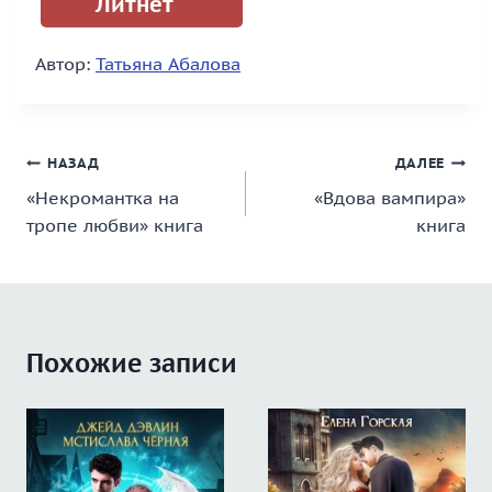
Литнет
Автор:
Татьяна Абалова
Навигация
НАЗАД
ДАЛЕЕ
«Некромантка на
«Вдова вампира»
по
тропе любви» книга
книга
записям
Похожие записи