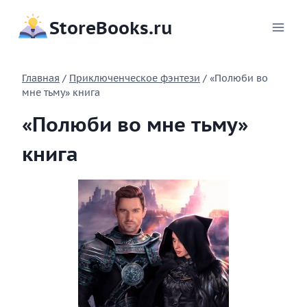
Перейти
StoreBooks.ru
к
содержимому
Главная
/
Приключенческое фэнтези
/
«Полюби во
мне тьму» книга
«Полюби во мне тьму»
книга