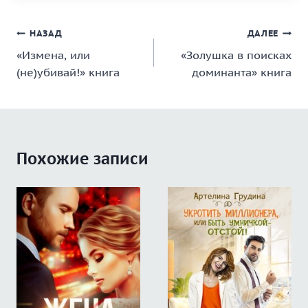
Навигация
НАЗАД
ДАЛЕЕ
«Измена, или
«Золушка в поисках
по
(не)убивай!» книга
доминанта» книга
записям
Похожие записи