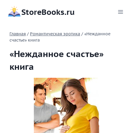
Перейти
StoreBooks.ru
к
содержимому
Главная
/
Романтическая эротика
/
«Нежданное
счастье» книга
«Нежданное счастье»
книга