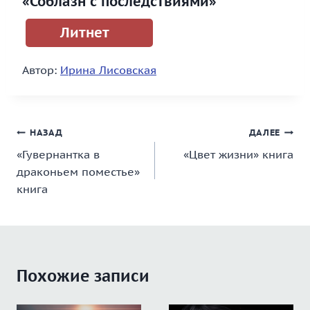
«Соблазн с последствиями»
Литнет
Автор:
Ирина Лисовская
Навигация
НАЗАД
ДАЛЕЕ
«Гувернантка в
«Цвет жизни» книга
по
драконьем поместье»
записям
книга
Похожие записи