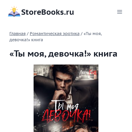
Перейти
StoreBooks.ru
к
содержимому
Главная
/
Романтическая эротика
/
«Ты моя,
девочка!» книга
«Ты моя, девочка!» книга