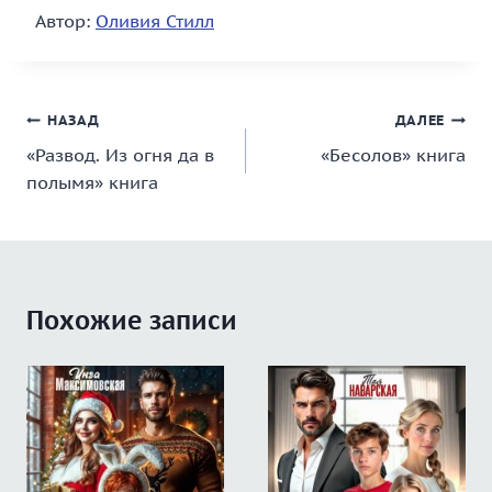
Автор:
Оливия Стилл
Навигация
НАЗАД
ДАЛЕЕ
«Развод. Из огня да в
«Бесолов» книга
по
полымя» книга
записям
Похожие записи