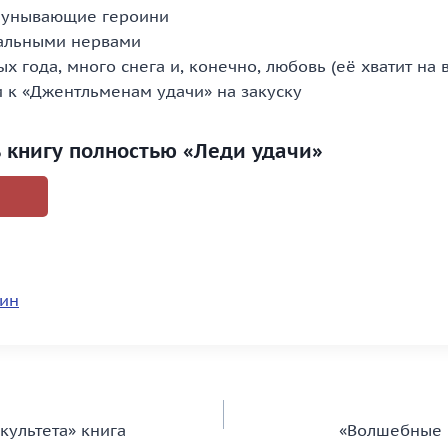
неунывающие героини
тальными нервами
ых года, много снега и, конечно, любовь (её хватит на 
и к «Джентльменам удачи» на закуску
ь книгу полностью «Леди удачи»
рин
культета» книга
«Волшебные 