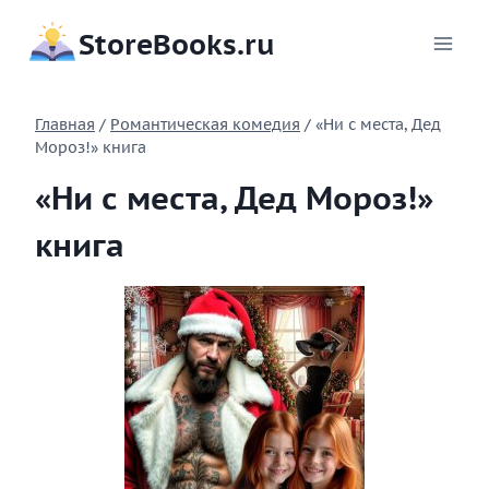
Перейти
StoreBooks.ru
к
содержимому
Главная
/
Романтическая комедия
/
«Ни с места, Дед
Мороз!» книга
«Ни с места, Дед Мороз!»
книга