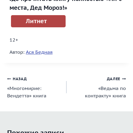
места, Дед Мороз!»
Литнет
12+
Автор:
Ася Бедная
Навигация
НАЗАД
ДАЛЕЕ
«Многомирие:
«Ведьма по
по
Вендетта» книга
контракту» книга
записям
Похожие записи