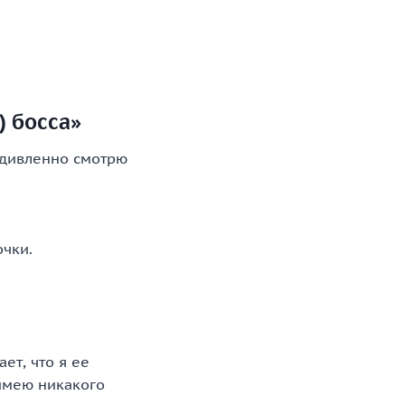
) босса»
 удивленно смотрю
очки.
ет, что я ее
 имею никакого