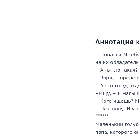
Аннотация к
– Попался! Я теб
на их обладатель
– А ты кто такая
– Варя, – предст
– А что ты здесь
–Ищу, – и малыш
– Кого ищешь? 
– Нет, папу. И я 
*******
Маленький голуб
папа, которого о