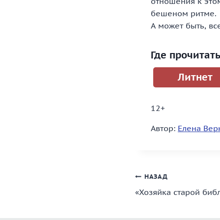
отношения к этом
бешеном ритме.
А может быть, вс
Где прочитат
Литнет
12+
Автор:
Елена Вер
Навигация
НАЗАД
«Хозяйка старой биб
по
записям