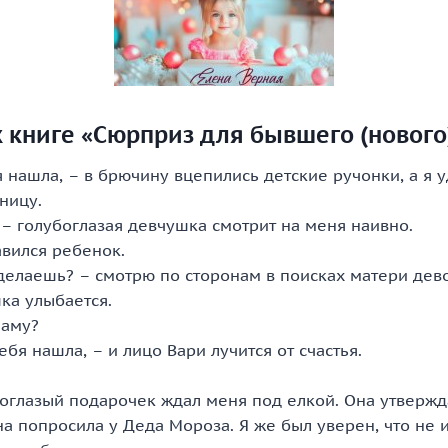
 книге «Сюрприз для бывшего (нового
я нашла, – в брючину вцепились детские ручонки, а я
ницу.
? – голубоглазая девчушка смотрит на меня наивно.
авился ребенок.
 делаешь? – смотрю по сторонам в поисках матери дев
ка улыбается.
Маму?
тебя нашла, – и лицо Вари лучится от счастья.
оглазый подарочек ждал меня под елкой. Она утвержда
на попросила у Деда Мороза. Я же был уверен, что не