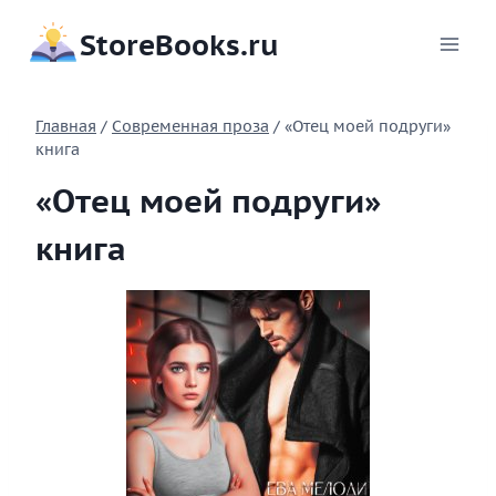
Перейти
StoreBooks.ru
к
содержимому
Главная
/
Современная проза
/
«Отец моей подруги»
книга
«Отец моей подруги»
книга