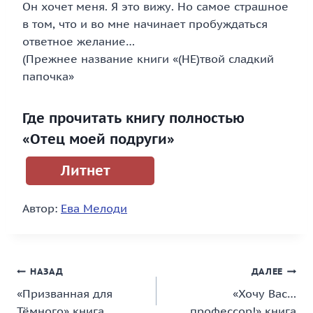
Он хочет меня. Я это вижу. Но самое страшное
в том, что и во мне начинает пробуждаться
ответное желание…
(Прежнее название книги «(НЕ)твой сладкий
папочка»
Где прочитать книгу полностью
«Отец моей подруги»
Литнет
Автор:
Ева Мелоди
Навигация
НАЗАД
ДАЛЕЕ
«Призванная для
«Хочу Вас…
по
Тёмного» книга
профессор!» книга