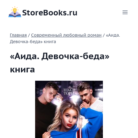
Перейти
StoreBooks.ru
к
содержимому
Главная
/
Современный любовный роман
/
«Аида.
Девочка-беда» книга
«Аида. Девочка-беда»
книга