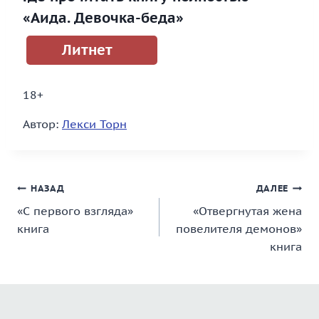
«Аида. Девочка-беда»
Литнет
18+
Автор:
Лекси Торн
Навигация
НАЗАД
ДАЛЕЕ
«С первого взгляда»
«Отвергнутая жена
по
книга
повелителя демонов»
записям
книга