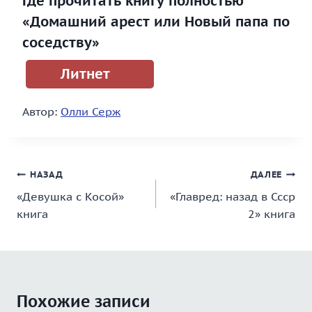
Где прочитать книгу полностью
«Домашний арест или Новый папа по
соседству»
Литнет
Автор:
Олли Серж
Навигация
НАЗАД
ДАЛЕЕ
«Девушка с Косой»
«Главред: назад в Ссср
по
книга
2» книга
записям
Похожие записи