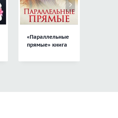
«Параллельные
«Перс
прямые» книга
Ангел»