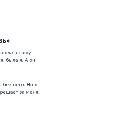
вь»
вошла в нашу
, была я. А он
 без него. Но я
 решает за меня,