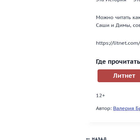
Можно читать ка
Саши и Димы, сов
https://litnet.com
Где прочитат
Литнет
12+
Автор:
Валерия Б
Навигация
НАЗАД