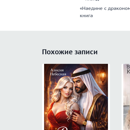
«Наедине с драконом
по
книга
записям
Похожие записи