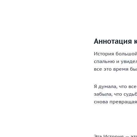
Аннотация к
История большой 
спальню и увидел
все это время бы
Я думала, что вс
забыла, что судь
снова превращая
Эта История — эт