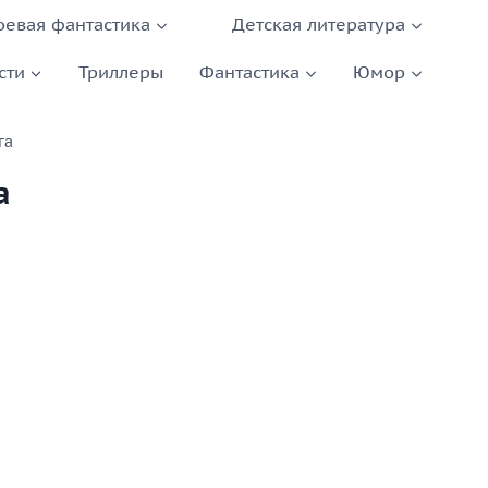
оевая фантастика
Детская литература
сти
Триллеры
Фантастика
Юмор
га
а