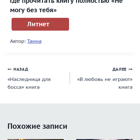
Где прочитать книгу полностью «Не
могу без тебя»
Литнет
Автор:
Танна
Навигация
НАЗАД
ДАЛЕЕ
«Наследница для
«В любовь не играют»
по
босса» книга
книга
записям
Похожие записи