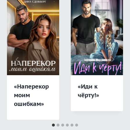
«Наперекор
«Иди к
моим
чёрту!»
ошибкам»