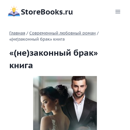
Перейти
StoreBooks.ru
к
содержимому
Главная
/
Современный любовный роман
/
«(не)законный брак» книга
«(не)законный брак»
книга