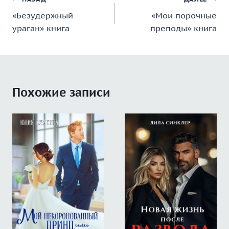
Навигация
«Безудержный
«Мои порочные
по
ураган» книга
преподы» книга
записям
Похожие записи